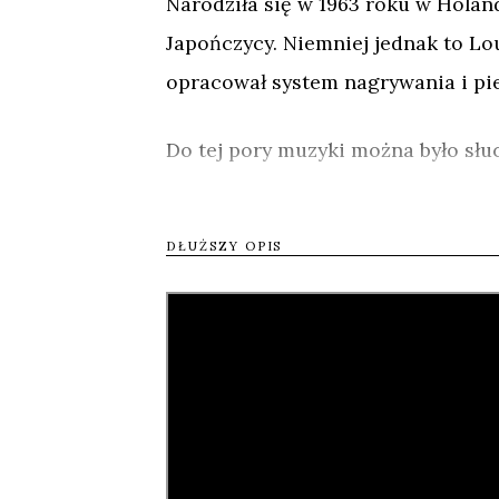
Narodziła się w 1963 roku w Holand
Japończycy. Niemniej jednak to Lo
opracował system nagrywania i pi
Do tej pory muzyki można było słu
przenoszenia i obsługi magnetofo
Stała się ona mobilna, demokratyc
DŁUŻSZY OPIS
albo nagrać nocną audycję w radiu,
kaseta magnetofonowa skończyła ju
emeryturę, stopniowo wypierana pr
w cyfrowych czasach nie brak jej w
Film jest klasycznym dokumental
weteranów rocka m.in. Henry’ego C