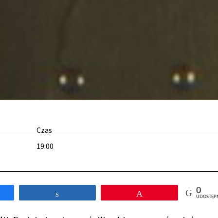
Czas
19:00
0
tępnij
Udostępnij
Przypnij
UDOSTĘP