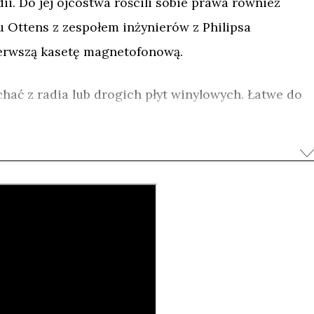
ii. Do jej ojcostwa rościli sobie prawa również
u Ottens z zespołem inżynierów z Philipsa
erwszą kasetę magnetofonową.
chać z radia lub drogich płyt winylowych. Łatwe do
ny i kasety wywołały prawdziwą rewolucję w muzyce.
zna – każdy mógł stworzyć swoją własną składankę
 czujnie trzymając palec na przycisku rec. Dziś
ż 50 lat i – wydawałoby się – przeszła na zasłużoną
zez płytę CD, mp3 i inne nośniki danych. Ale nawet
igoru.
nym obrazem, w którym między anegdotami Ottensa,
ollinsa (Black Flag) i Thurstona Moore’a (Sonic