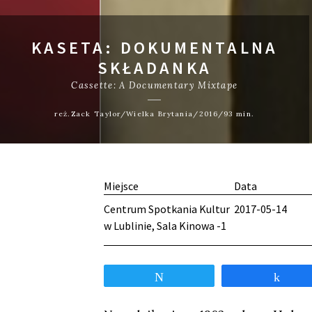
KASETA: DOKUMENTALNA
SKŁADANKA
Cassette: A Documentary Mixtape
reż.Zack Taylor/Wielka Brytania/2016/93 min.
Miejsce
Data
Centrum Spotkania Kultur
2017-05-14
w Lublinie, Sala Kinowa -1
Tweetnij
Udos