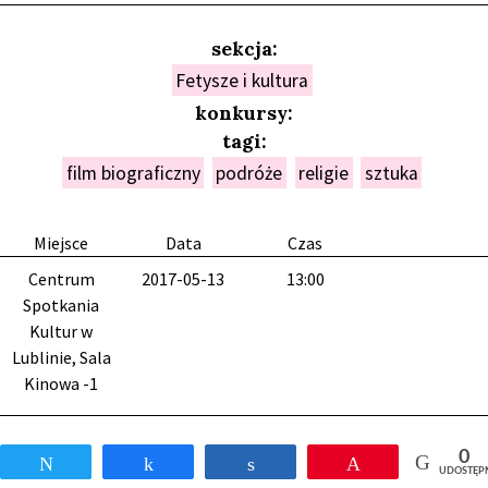
sekcja:
Fetysze i kultura
konkursy:
tagi:
film biograficzny
podróże
religie
sztuka
Miejsce
Data
Czas
Centrum
2017-05-13
13:00
Spotkania
Kultur w
Lublinie, Sala
Kinowa -1
0
Tweetnij
Udostępnij
Udostępnij
Przypnij
UDOSTĘP