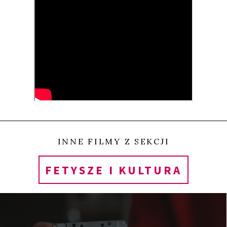
bohaterka rusza w głąb Brazylii, aby spotykać
opętanych przez duchy szamanów, pić ayahuascę,
uczestniczyć w ceremonii
candomblé
, poszukując
duchowego uzdrowienia i zastanawiając nad
związkami rytuałów, religii z uprawianym przez
siebie performensem.
Film dla jednych będzie fascynującym
przewodnikiem po kraju, którego mieszkańcy
INNE FILMY Z SEKCJI
wierzą w zaświaty, gdzie umarli przebywają z
FETYSZE I KULTURA
żywymi, a magia jest naturalną, stosowaną na co
dzień praktyką. Inni odbiorą film jako zapis
duchowych poszukiwań jednej z najsłynniejszych