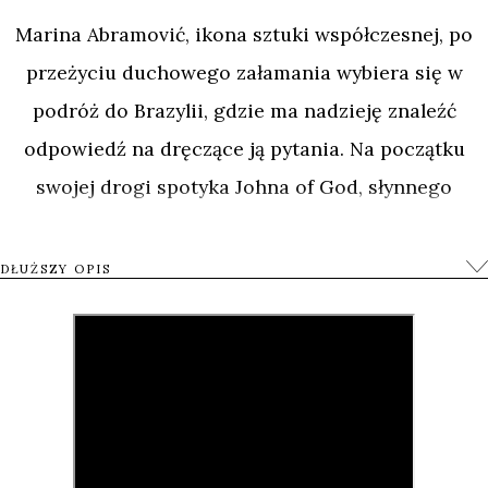
Marina Abramović, ikona sztuki współczesnej, po
przeżyciu duchowego załamania wybiera się w
podróż do Brazylii, gdzie ma nadzieję znaleźć
odpowiedź na dręczące ją pytania. Na początku
swojej drogi spotyka Johna of God, słynnego
uzdrowiciela, który dokonuje chirurgicznych
operacji jedynie przy użyciu małego skalpela.
DŁUŻSZY OPIS
Trudno zarzucić mu szarlatanerię – kamera
skrupulatnie przygląda się rozcinaniu gałki ocznej,
wyjmowaniu z brzucha różnych organów i innym,
równie spektakularnym zabiegom. Po czasie
spędzonym z Johnem i wysłuchaniu jego nauk,