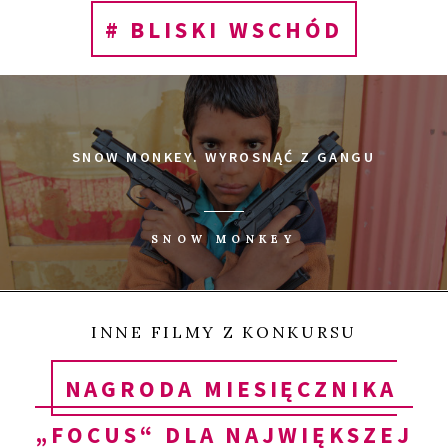
porozrzucanych kawałków ciał) jest tu także
# BLISKI WSCHÓD
miejsce na nieskrępowaną zabawę, uśmiech, a
nawet… rodzącą się miłość.
Gittoes, wywodzący się z pokolenia hipisów,
SNOW MONKEY. WYROSNĄĆ Z GANGU
przemierza pokryte kurzem uliczki Dżalalabadu, na
każdym kroku demonstrując miłość do tego
SNOW MONKEY
zapomnianego kawałka świata i zamieszkujących go
ludzi. Nic sobie nie robi z zagrożenia terrorystami
ISIS, talibów i z wybijanych w jego domu szyb.
INNE FILMY Z KONKURSU
Spędza czas z lokalnymi muzykami, załatwia
NAGRODA MIESIĘCZNIKA
dzieciom miejsce w szkole, a przede wszystkim
„FOCUS“ DLA NAJWIĘKSZEJ
kręci filmy, których scenariusze są oparte na ich