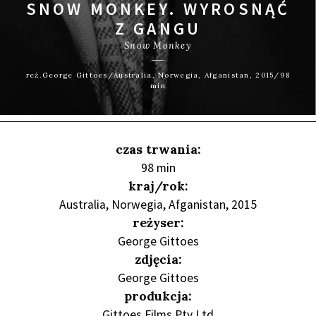
SNOW MONKEY. WYROSNĄĆ
Z GANGU
Snow Monkey
reż.George Gittoes/Australia, Norwegia, Afganistan, 2015/98
min
czas trwania:
98 min
kraj/rok:
Australia, Norwegia, Afganistan, 2015
reżyser:
George Gittoes
zdjęcia:
George Gittoes
produkcja:
Gittoes Films Pty Ltd