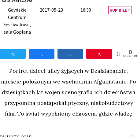
sala Warszawa
Gdyńskie
2017-05-23
16:30
KUP BILET
Centrum
Festiwalowe,
sala Goplana
0
Tweetnij
Udostępnij
Udostępnij
Przypnij
UDOSTĘP
Portret dzieci ulicy żyjących w Dżalalabadzie,
mieście położonym we wschodnim Afganistanie. Po
dziesiątkach lat wojen scenografia ich dzieciństwa
przypomina postapokaliptyczny, niskobudżetowy
film. To świat wypełniony chaosem, gdzie władzę
dzierżą zamaskowani mężczyźni z karabinami.
Pełzający po ulicach żebrzący kalecy i park
DŁUŻSZY OPIS