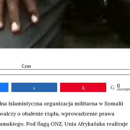
Czas
0
tępnij
Udostępnij
Przypnij
UDOSTĘP
na islamistyczna organizacja militarna w Somalii
 walczy o obalenie rządu, wprowadzenie prawa
slamskiego. Pod flagą ONZ, Unia Afrykańska realizuje