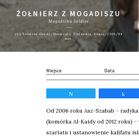
ŻOŁNIERZ Z MOGADISZU
Mogadishu Soldier
reż.Torstein Grude/Norwegia, Finlandia, Dania/2016/84
min.
Miejsce
Data
Tweetnij
Udos
Od 2006 roku Asz-Szabab – radykal
(komórka Al-Kaidy od 2012 roku) –
szariatu i ustanowienie kalifatu i