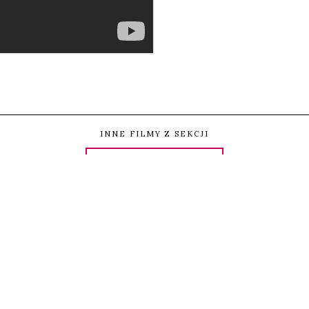
tępnij
Udostępnij
Przypnij
UDOSTĘP
INNE FILMY Z SEKCJI
CZŁOWIEK W KINIE
DOBRY LISTONOSZ