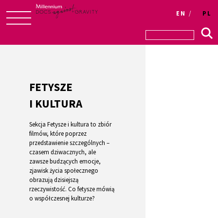
Login
EN
PL
Skip
to
content
FETYSZE
I KULTURA
Sekcja Fetysze i kultura to zbiór
filmów, które poprzez
przedstawienie szczególnych –
czasem dziwacznych, ale
zawsze budzących emocje,
zjawisk życia społecznego
obrazują dzisiejszą
rzeczywistość. Co fetysze mówią
o współczesnej kulturze?