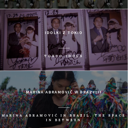
IDOLKI Z TOKIO
TOKYO IDOLS
MARINA ABRAMOVIĆ W BRAZYLII
MARINA ABRAMOVIĆ IN BRAZIL. THE SPACE
IN BETWEEN