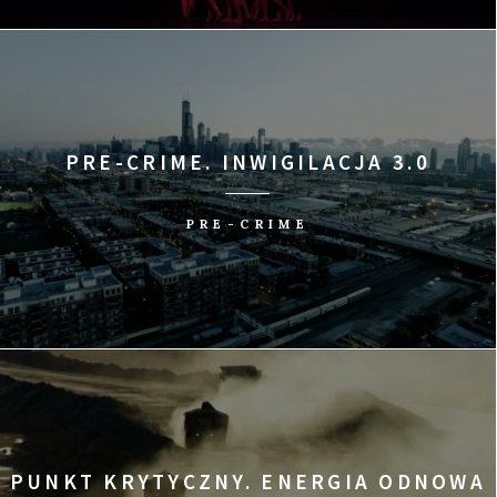
PRE-CRIME. INWIGILACJA 3.0
PRE-CRIME
PUNKT KRYTYCZNY. ENERGIA ODNOWA