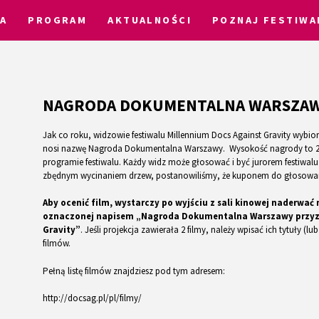
IA
PROGRAM
AKTUALNOŚCI
POZNAJ FESTIWA
NAGRODA DOKUMENTALNA WARSZA
Jak co roku, widzowie festiwalu Millennium Docs Against Gravity wybior
nosi nazwę Nagroda Dokumentalna Warszawy. Wysokość nagrody to 2 00
programie festiwalu. Każdy widz może głosować i być jurorem festiwalu
zbędnym wycinaniem drzew, postanowiliśmy, że kuponem do głosowania b
Aby ocenić film, wystarczy po wyjściu z sali kinowej naderwać 
oznaczonej napisem „Nagroda Dokumentalna Warszawy przyzn
Gravity”
. Jeśli projekcja zawierała 2 filmy, należy wpisać ich tytuły (
filmów.
Pełną listę filmów znajdziesz pod tym adresem:
http://docsag.pl/pl/filmy/