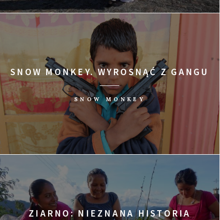
SNOW MONKEY. WYROSNĄĆ Z GANGU
SNOW MONKEY
ZIARNO: NIEZNANA HISTORIA