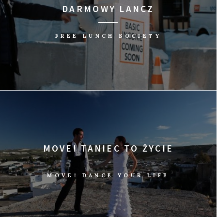
DARMOWY LANCZ
FREE LUNCH SOCIETY
MOVE! TANIEC TO ŻYCIE
MOVE! DANCE YOUR LIFE